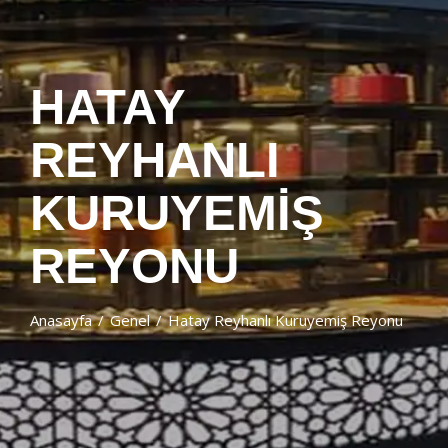
HATAY
REYHANLI
KURUYEMIŞ
REYONU
Anasayfa
Genel
Hatay Reyhanlı Kuruyemiş Reyonu