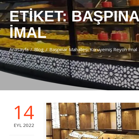
ETIKET:
BAŞPINA
IMAL
Anasayfa
Blog
Başpınar Mahallesi Kuruyemiş Reyon Imal
14
EYL 2022