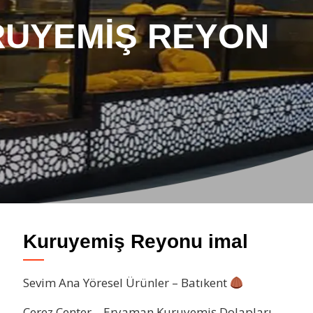
RUYEMIŞ REYON
Kuruyemiş Reyonu imal
Sevim Ana Yöresel Ürünler – Batıkent
Çerez Center – Eryaman Kuruyemiş Dolapları