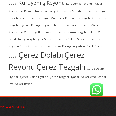
Kuruyemiş Reyonu
Dolabı
Kuruyemiş Reyonu Fiyatları
Kuruyemiş Reyonu Imalat Ve Satışı
Kuruyemiş Standı
Kuruyemiş Tezgah
Imalatçıları
Kuruyemiş Tezgah Modelleri
Kuruyemiş Tezgahı
Kuruyemiş
Tezgahı Fiyatları
Kuruyemiş Ve Baharat Tezgahları
Kuruyemiş Vitrini
Kuruyemiş Vitrini Fiyatları
Lokum Reyonu
Lokum Tezgahı
Lokum Vitrini
Satılık Kuruyemiş Tezgahı
Sıcak Kuruyemiş Dolabı
Sıcak Kuruyemiş
Reyonu
Sıcak Kuruyemiş Tezgahı
Sıcak Kuruyemiş Vitrini
Sıcak Çerez
Çerez Dolabı
Çerez
Dolabı
Reyonu
Çerez Tezgahı
Çerez Dolabı
Fiyatları
Çerez Dolap Fiyatları
Çerez Tezgahı Fiyatları
Şekerleme Standı
Imal Şeker Rafları
web – ANKARA