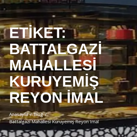
ETIKET:
BATTALGAZI
MAHALLESI
KURUYEMIŞ
REYON IMAL
Anasayfa
Blog
Battalgazi Mahallesi Kuruyemiş Reyon Imal