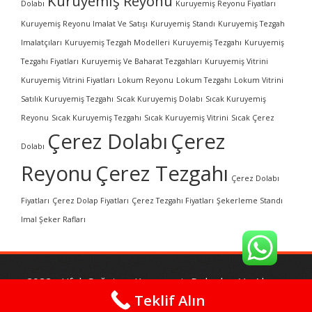
Kuruyemiş Reyonu
Dolabı
Kuruyemiş Reyonu Fiyatları
Kuruyemiş Reyonu Imalat Ve Satışı
Kuruyemiş Standı
Kuruyemiş Tezgah
Imalatçıları
Kuruyemiş Tezgah Modelleri
Kuruyemiş Tezgahı
Kuruyemiş
Tezgahı Fiyatları
Kuruyemiş Ve Baharat Tezgahları
Kuruyemiş Vitrini
Kuruyemiş Vitrini Fiyatları
Lokum Reyonu
Lokum Tezgahı
Lokum Vitrini
Satılık Kuruyemiş Tezgahı
Sıcak Kuruyemiş Dolabı
Sıcak Kuruyemiş
Reyonu
Sıcak Kuruyemiş Tezgahı
Sıcak Kuruyemiş Vitrini
Sıcak Çerez
Çerez Dolabı
Çerez
Dolabı
Reyonu
Çerez Tezgahı
Çerez Dolabı
Fiyatları
Çerez Dolap Fiyatları
Çerez Tezgahı Fiyatları
Şekerleme Standı
Imal Şeker Rafları
2022 - Ufuk Soğutma Kuruyemiş Dolapları Ve Ahşap
Raf Sistemleri |
Paletweb – ANKARA
Teklif Alın