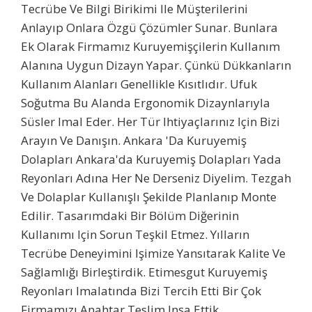
Tecrübe Ve Bilgi Birikimi Ile Müşterilerini
Anlayıp Onlara Özgü Çözümler Sunar. Bunlara
Ek Olarak Firmamız Kuruyemişçilerin Kullanım
Alanına Uygun Dizayn Yapar. Çünkü Dükkanların
Kullanım Alanları Genellikle Kısıtlıdır. Ufuk
Soğutma Bu Alanda Ergonomik Dizaynlarıyla
Süsler Imal Eder. Her Tür Ihtiyaçlarınız Için Bizi
Arayın Ve Danışın. Ankara 'da Kuruyemiş
Dolapları Ankara'da Kuruyemiş Dolapları Yada
Reyonları Adına Her Ne Derseniz Diyelim. Tezgah
Ve Dolaplar Kullanışlı Şekilde Planlanıp Monte
Edilir. Tasarımdaki Bir Bölüm Diğerinin
Kullanımı Için Sorun Teşkil Etmez. Yılların
Tecrübe Deneyimini Işimize Yansıtarak Kalite Ve
Sağlamlığı Birleştirdik. Etimesgut Kuruyemiş
Reyonları Imalatında Bizi Tercih Etti Bir Çok
Firmamızı Anahtar Teslim Inşa Ettik.