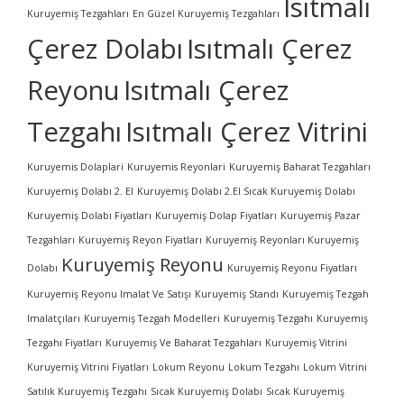
Isıtmalı
Kuruyemiş Tezgahları
En Güzel Kuruyemiş Tezgahları
Çerez Dolabı
Isıtmalı Çerez
Reyonu
Isıtmalı Çerez
Tezgahı
Isıtmalı Çerez Vitrini
Kuruyemis Dolaplari
Kuruyemis Reyonlari
Kuruyemiş Baharat Tezgahları
Kuruyemiş Dolabı 2. El
Kuruyemiş Dolabı 2.El Sıcak Kuruyemiş Dolabı
Kuruyemiş Dolabı Fiyatları
Kuruyemiş Dolap Fiyatları
Kuruyemiş Pazar
Tezgahları
Kuruyemiş Reyon Fiyatları
Kuruyemiş Reyonları Kuruyemiş
Kuruyemiş Reyonu
Dolabı
Kuruyemiş Reyonu Fiyatları
Kuruyemiş Reyonu Imalat Ve Satışı
Kuruyemiş Standı
Kuruyemiş Tezgah
Imalatçıları
Kuruyemiş Tezgah Modelleri
Kuruyemiş Tezgahı
Kuruyemiş
Tezgahı Fiyatları
Kuruyemiş Ve Baharat Tezgahları
Kuruyemiş Vitrini
Kuruyemiş Vitrini Fiyatları
Lokum Reyonu
Lokum Tezgahı
Lokum Vitrini
Satılık Kuruyemiş Tezgahı
Sıcak Kuruyemiş Dolabı
Sıcak Kuruyemiş