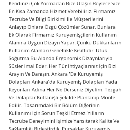
Kendinizi Çok Yormadan Bize Ulaşın Böylece Size
En Kısa Zamanda Hizmet Verebiliriz. Firmamız
Tecrübe Ve Bilgi Birikimi Ile Müşterilerini
Anlayıp Onlara Özgü Çözümler Sunar. Bunlara
Ek Olarak Firmamız Kuruyemişçilerin Kullanım
Alanına Uygun Dizayn Yapar. Çünkü Dükkanların
Kullanım Alanları Genellikle Kısıtlıdır. Ufuk
Soğutma Bu Alanda Ergonomik Dizaynlarıyla
Süsler Imal Eder. Her Tür Ihtiyaçlarınız Için Bizi
Arayın Ve Danışın. Ankara 'da Kuruyemiş
Dolapları Ankara'da Kuruyemiş Dolapları Yada
Reyonları Adına Her Ne Derseniz Diyelim. Tezgah
Ve Dolaplar Kullanışlı Şekilde Planlanıp Monte
Edilir. Tasarımdaki Bir Bölüm Diğerinin
Kullanımı Için Sorun Teşkil Etmez. Yılların
Tecrübe Deneyimini Işimize Yansıtarak Kalite Ve
Sağlamlığı Birleştirdik. Pursaklar Kuruyemiş